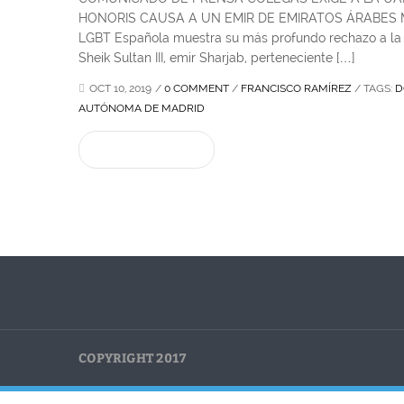
HONORIS CAUSA A UN EMIR DE EMIRATOS ÁRABES Mad
LGBT Española muestra su más profundo rechazo a la c
Sheik Sultan III, emir Sharjab, perteneciente […]
OCT 10, 2019
/
0 COMMENT
/
FRANCISCO RAMÍREZ
/
TAGS:
D
AUTÓNOMA DE MADRID
READ MORE
COPYRIGHT 2017