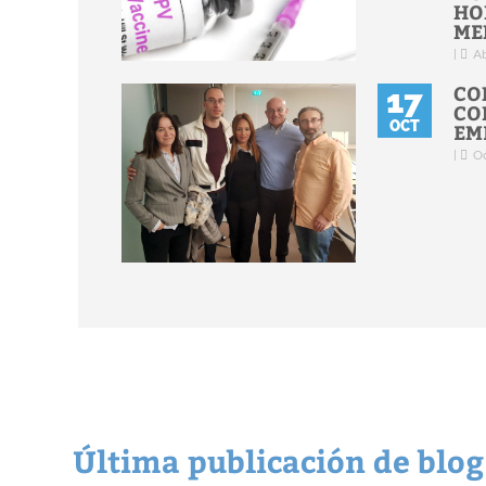
HO
ME
|
Ab
CO
17
CO
OCT
EM
|
Oc
Última publicación de blog