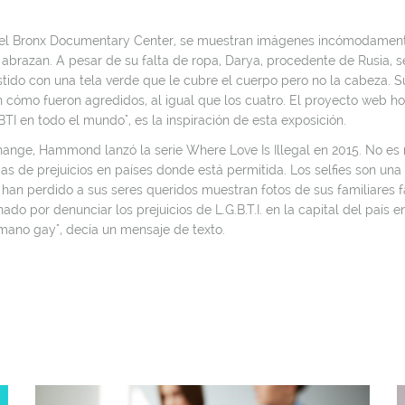
 Bronx Documentary Center, se muestran imágenes incómodamente b
 abrazan. A pesar de su falta de ropa, Darya, procedente de Rusia,
stido con una tela verde que le cubre el cuerpo pero no la cabeza. S
tan cómo fueron agredidos, al igual que los cuatro. El proyecto we
TI en todo el mundo", es la inspiración de esta exposición.
hange, Hammond lanzó la serie Where Love Is Illegal en 2015. No es
mas de prejuicios en países donde está permitida. Los selfies son u
han perdido a sus seres queridos muestran fotos de sus familiares 
do por denunciar los prejuicios de L.G.B.T.I. en la capital del país
rmano gay", decía un mensaje de texto.