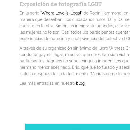
Exposición de fotografía LGBT
En la serie
"Where Love Is Illegal"
de Robin Hammond, en el
manera que deseaban. Los ciudadanos rusos "D." y "O." se
cuchillo en la otra. Simon, un inmigrante ugandés, está ve
las mujeres no lo son. Casi todos los participantes cuen
experiencias de opresión y supervivencia del colectivo LGB
A través de su organización sin ánimo de lucro Witness C
conducta gay es ilegal, mientras que otros han sido vícti
participantes. Algunos no suben ninguna imagen. Los que 
hermano menor asesinado, Eric, que fue torturado y asesina
incluso después de su fallecimiento. "Morirás como tu he
Lea más entradas en nuestro
blog