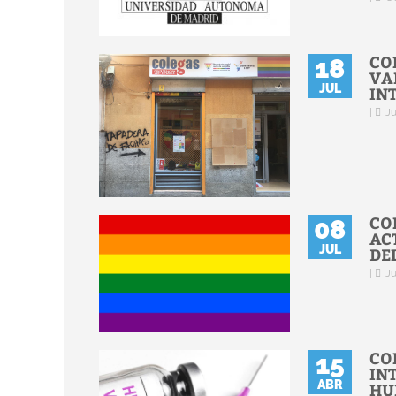
CO
18
VA
JUL
IN
|
Ju
CO
08
AC
JUL
DE
|
Ju
CO
15
IN
ABR
HU